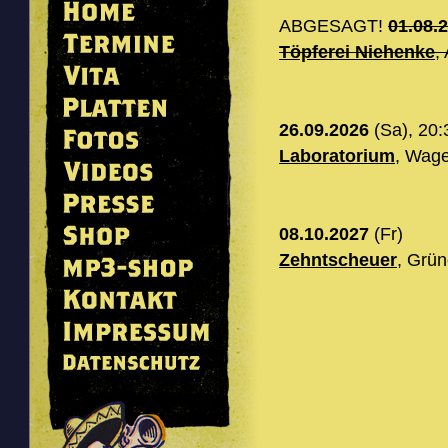
ABGESAGT!
01.08.
Töpferei Niehenke
,
26.09.2026
(Sa), 20:
Laboratorium
, Wage
08.10.2027
(Fr)
Zehntscheuer
, Grü